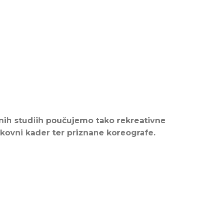
snih studiih poučujemo tako rekreativne
okovni kader ter priznane koreografe.